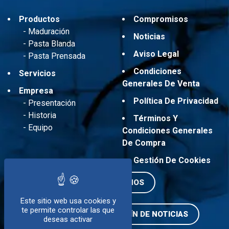
Productos
Compromisos
Maduración
Noticias
Pasta Blanda
Aviso Legal
Pasta Prensada
Condiciones
Servicios
Generales De Venta
Empresa
Política De Privacidad
Presentación
Historia
Términos Y
Equipo
Condiciones Generales
De Compra
Gestión De Cookies
CONTÁCTANOS
Este sitio web usa cookies y
te permite controlar las que
SUSCRIBIRSE AL BOLETÍN DE NOTICIAS
deseas activar