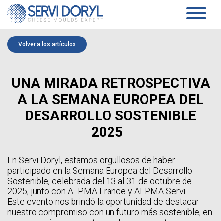
Panel de gestión de cookies
PRODUCTOS
Volver a los artículos
MADURACIÓN
SERVICIOS
CONCEPTO SANAIR
SOPORTES DE REJILLAS, PIES DE PLÁSTICO Y REJILLAS
EMPRESA
UNA MIRADA RETROSPECTIVA
CARROS
FICHAS TÉCNICAS DE MADURACIÓN
PRESENTACIÓN
A LA SEMANA EUROPEA DEL
PASTA BLANDA
COMPROMISOS
HISTORIA
MINI CUBAS DE COAGULACIÓN
DESARROLLO SOSTENIBLE
EQUIPO
MULTIMOLDES Y REALCES
NOTICIAS
2025
REPARTIDORES DE MOLDEO
BANDEJAS DE DESUERADO
CONTACT
ESTORES DE DESUERADO
PRODUCTOS ESPECIFICOS
En Servi Doryl, estamos orgullosos de haber
ES
FICHAS TÉCNICAS PASTA BLANDA
participado en la Semana Europea del Desarrollo
PASTA PRENSADA
FR
Sostenible, celebrada del 13 al 31 de octubre de
TECNOLOGÍA
EN
2025, junto con ALPMA France y ALPMA Servi.
MOLDES Y MULTIMOLDES DE PRENSADO
ES
Este evento nos brindó la oportunidad de destacar
MOLDES Y PLACAS DE ACIDIFICACIÓN
nuestro compromiso con un futuro más sostenible, en
FICHAS TÉCNICAS DE LA PASTA PRENSADA