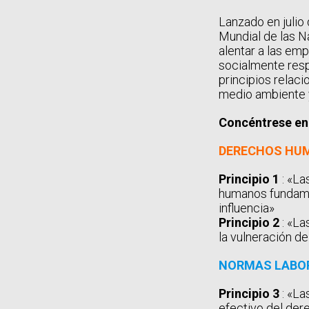
Lanzado en julio
Mundial de las 
alentar a las em
socialmente res
principios relac
medio ambiente y
Concéntrese en l
DERECHOS HU
Principio 1
: «La
humanos fundame
influencia»
Principio 2
: «La
la vulneración 
NORMAS LABO
Principio 3
: «La
efectivo del der