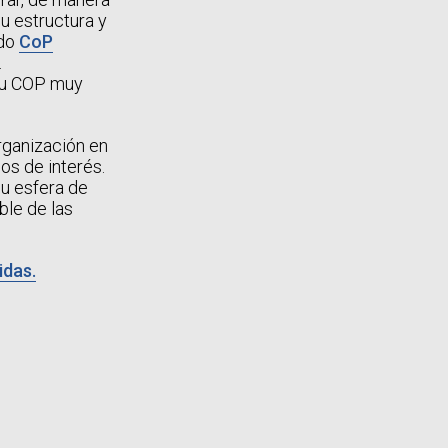
u estructura y
ado
CoP
.
 su COP muy
rganización en
os de interés.
u esfera de
ble de las
idas.