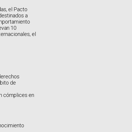
das, el Pacto
destinados a
omportamiento
evan 10
ernacionales, el
 derechos
bito de
n cómplices en
onocimiento