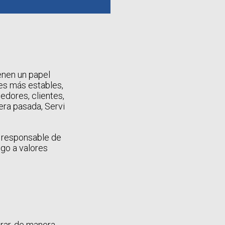
enen un papel
es más estables,
edores, clientes,
era pasada, Servi
o responsable de
go a valores
grar, de manera