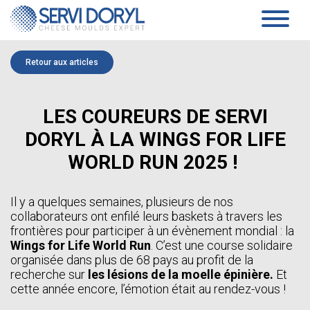
Panneau de gestion des cookies
PRODUITS
Retour aux articles
PÂTE PRESSÉE
SERVICES
TECHNOLOGIE
MOULES ET BLOCS-MOULES DE PRESSAGE
SOCIÉTÉ
LES COUREURS DE SERVI
MOULES ET PLAQUES D’ACIDIFICATION
FICHES TECHNIQUES PÂTE PRESSÉE
PRÉSENTATION
DORYL À LA WINGS FOR LIFE
PÂTE MOLLE
ENGAGEMENTS
HISTORIQUE
BASSINES DE COAGULATION
WORLD RUN 2025 !
ÉQUIPE
BLOCS-MOULES ET BLOCS-REHAUSSES
ACTUALITÉS
RÉPARTITEURS DE MOULAGE
PLATEAUX D’EGOUTTAGE
LIVRES BLANCS
Il y a quelques semaines, plusieurs de nos
STORES D’ÉGOUTTAGE
collaborateurs ont enfilé leurs baskets à travers les
PRODUITS SPÉCIFIQUES
CONTACT
frontières pour participer à un évènement mondial : la
FICHES TECHNIQUES PÂTE MOLLE
Wings for Life World Run
. C’est une course solidaire
AFFINAGE
FR
organisée dans plus de 68 pays au profit de la
CONCEPT SANAIR
PIEDS DE BASE & PIEDS PLASTIQUES ET CLAIES
recherche sur
les lésions de la moelle épinière.
Et
FR
CHARIOTS
cette année encore, l’émotion était au rendez-vous !
EN
FICHES TECHNIQUES AFFINAGE
ES