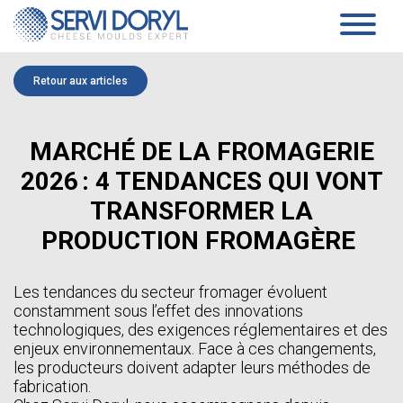
Panneau de gestion des cookies
PRODUITS
Retour aux articles
PÂTE PRESSÉE
SERVICES
TECHNOLOGIE
MOULES ET BLOCS-MOULES DE PRESSAGE
SOCIÉTÉ
MARCHÉ DE LA FROMAGERIE
MOULES ET PLAQUES D’ACIDIFICATION
FICHES TECHNIQUES PÂTE PRESSÉE
PRÉSENTATION
2026 : 4 TENDANCES QUI VONT
PÂTE MOLLE
ENGAGEMENTS
HISTORIQUE
BASSINES DE COAGULATION
TRANSFORMER LA
ÉQUIPE
BLOCS-MOULES ET BLOCS-REHAUSSES
ACTUALITÉS
PRODUCTION FROMAGÈRE
RÉPARTITEURS DE MOULAGE
PLATEAUX D’EGOUTTAGE
LIVRES BLANCS
STORES D’ÉGOUTTAGE
PRODUITS SPÉCIFIQUES
Les tendances du secteur fromager évoluent
CONTACT
FICHES TECHNIQUES PÂTE MOLLE
constamment sous l’effet des innovations
AFFINAGE
technologiques, des exigences réglementaires et des
FR
CONCEPT SANAIR
enjeux environnementaux. Face à ces changements,
PIEDS DE BASE & PIEDS PLASTIQUES ET CLAIES
FR
les producteurs doivent adapter leurs méthodes de
CHARIOTS
EN
fabrication.
FICHES TECHNIQUES AFFINAGE
ES